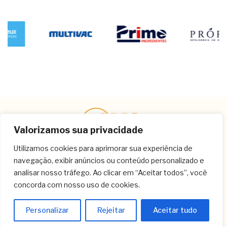
Valorizamos sua privacidade
Utilizamos cookies para aprimorar sua experiência de
navegação, exibir anúncios ou conteúdo personalizado e
Contato
analisar nosso tráfego. Ao clicar em “Aceitar todos”, você
concorda com nosso uso de cookies.
(11) 3259-9213
(11) 3259-8266
Personalizar
Rejeitar
Aceitar tudo
(11) 3120-6348