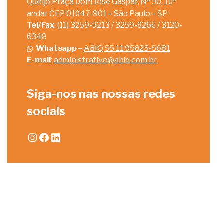
Queijo Praça Dom José Gaspar, Nº 30, 10º
andar CEP 01047-901 – São Paulo – SP
Tel/Fax
: (11) 3259-9213 / 3259-8266 / 3120-
6348
Whatsapp
–
ABIQ 55 11 95823-5681
E-mail
:
administrativo@abiq.com.br
Siga-nos nas nossas redes
sociais
Instagram
Facebook
LinkedIn