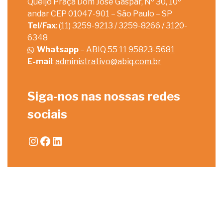
Queijo Praça Dom José Gaspar, Nº 30, 10º
andar CEP 01047-901 – São Paulo – SP
Tel/Fax
: (11) 3259-9213 / 3259-8266 / 3120-
6348
Whatsapp
–
ABIQ 55 11 95823-5681
E-mail
:
administrativo@abiq.com.br
Siga-nos nas nossas redes
sociais
Instagram
Facebook
LinkedIn