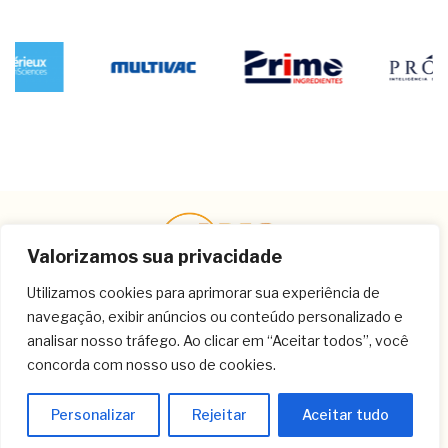
Valorizamos sua privacidade
Utilizamos cookies para aprimorar sua experiência de
navegação, exibir anúncios ou conteúdo personalizado e
Contato
analisar nosso tráfego. Ao clicar em “Aceitar todos”, você
concorda com nosso uso de cookies.
(11) 3259-9213
(11) 3259-8266
Personalizar
Rejeitar
Aceitar tudo
(11) 3120-6348