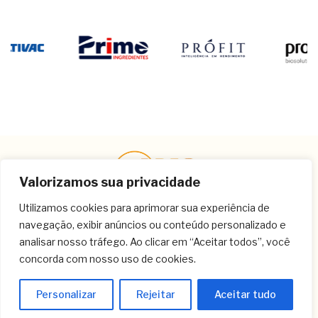
Valorizamos sua privacidade
Utilizamos cookies para aprimorar sua experiência de
navegação, exibir anúncios ou conteúdo personalizado e
Contato
analisar nosso tráfego. Ao clicar em “Aceitar todos”, você
concorda com nosso uso de cookies.
(11) 3259-9213
(11) 3259-8266
Personalizar
Rejeitar
Aceitar tudo
(11) 3120-6348