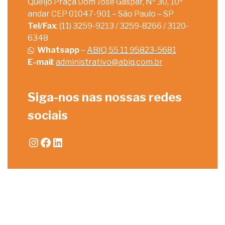
Queijo Praça Dom José Gaspar, Nº 30, 10º
andar CEP 01047-901 – São Paulo – SP
Tel/Fax
: (11) 3259-9213 / 3259-8266 / 3120-
6348
Whatsapp
–
ABIQ 55 11 95823-5681
E-mail
:
administrativo@abiq.com.br
Siga-nos nas nossas redes
sociais
Instagram
Facebook
LinkedIn