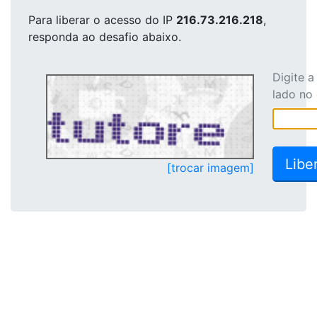
Para liberar o acesso
do IP
216.73.216.218
,
responda ao desafio abaixo.
Digite 
lado no
[trocar imagem]