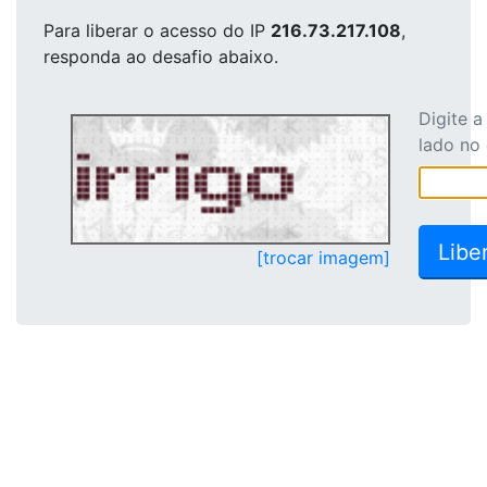
Para liberar o acesso
do IP
216.73.217.108
,
responda ao desafio abaixo.
Digite 
lado no
[trocar imagem]