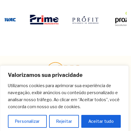
Valorizamos sua privacidade
Utilizamos cookies para aprimorar sua experiência de
navegação, exibir anúncios ou conteúdo personalizado e
Contato
analisar nosso tráfego. Ao clicar em “Aceitar todos”, você
concorda com nosso uso de cookies.
(11) 3259-9213
(11) 3259-8266
Personalizar
Rejeitar
Aceitar tudo
(11) 3120-6348