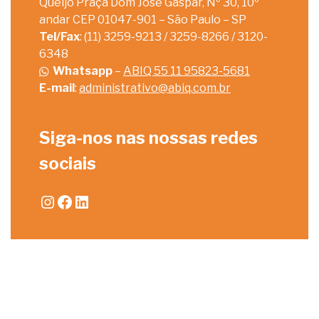
Queijo Praça Dom José Gaspar, Nº 30, 10º
andar CEP 01047-901 – São Paulo – SP
Tel/Fax
: (11) 3259-9213 / 3259-8266 / 3120-
6348
Whatsapp
–
ABIQ 55 11 95823-5681
E-mail
:
administrativo@abiq.com.br
Siga-nos nas nossas redes
sociais
Instagram
Facebook
LinkedIn