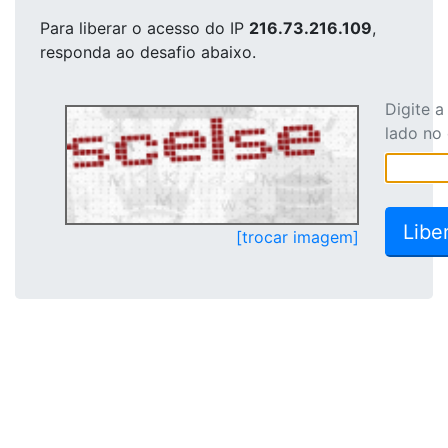
Para liberar o acesso
do IP
216.73.216.109
,
responda ao desafio abaixo.
Digite 
lado no
[trocar imagem]