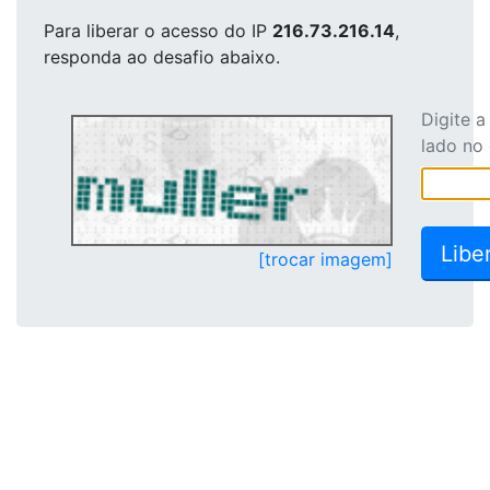
Para liberar o acesso
do IP
216.73.216.14
,
responda ao desafio abaixo.
Digite 
lado no
[trocar imagem]