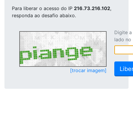
Para liberar o acesso
do IP
216.73.216.102
,
responda ao desafio abaixo.
Digite 
lado no
[trocar imagem]