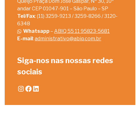
Queijo Praça Dom José Gaspar, Nº 30, 10º
andar CEP 01047-901 – São Paulo – SP
Tel/Fax
: (11) 3259-9213 / 3259-8266 / 3120-
6348
Whatsapp
–
ABIQ 55 11 95823-5681
E-mail
:
administrativo@abiq.com.br
Siga-nos nas nossas redes
sociais
Instagram
Facebook
LinkedIn