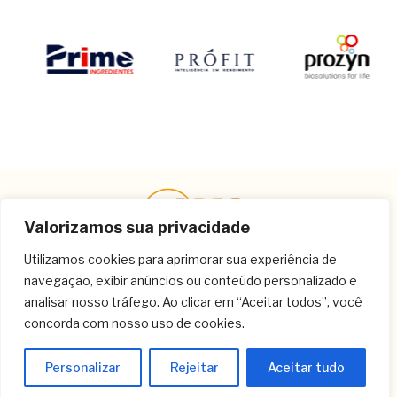
Valorizamos sua privacidade
Utilizamos cookies para aprimorar sua experiência de
navegação, exibir anúncios ou conteúdo personalizado e
Contato
analisar nosso tráfego. Ao clicar em “Aceitar todos”, você
concorda com nosso uso de cookies.
(11) 3259-9213
(11) 3259-8266
Personalizar
Rejeitar
Aceitar tudo
(11) 3120-6348