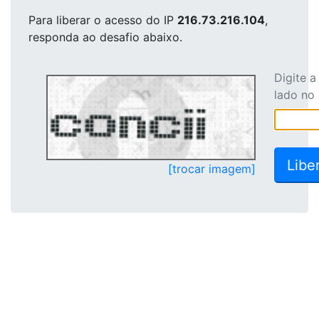
Para liberar o acesso
do IP
216.73.216.104
,
responda ao desafio abaixo.
Digite 
lado no
[trocar imagem]