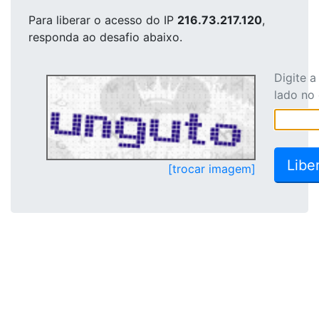
Para liberar o acesso
do IP
216.73.217.120
,
responda ao desafio abaixo.
Digite 
lado no
[trocar imagem]