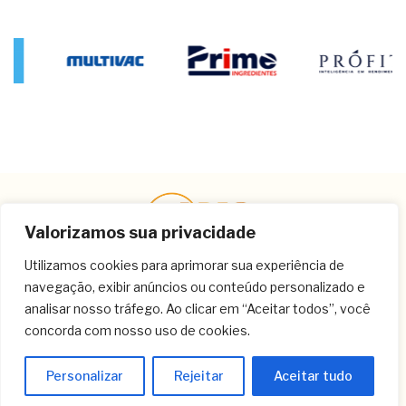
Valorizamos sua privacidade
Utilizamos cookies para aprimorar sua experiência de
navegação, exibir anúncios ou conteúdo personalizado e
Contato
analisar nosso tráfego. Ao clicar em “Aceitar todos”, você
concorda com nosso uso de cookies.
(11) 3259-9213
(11) 3259-8266
Personalizar
Rejeitar
Aceitar tudo
(11) 3120-6348