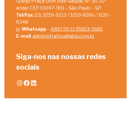
Queijo Praça Dom José Gaspar, Nº 30, 10º
andar CEP 01047-901 – São Paulo – SP
Tel/Fax
: (11) 3259-9213 / 3259-8266 / 3120-
6348
Whatsapp
–
ABIQ 55 11 95823-5681
E-mail
:
administrativo@abiq.com.br
Siga-nos nas nossas redes
sociais
Instagram
Facebook
LinkedIn