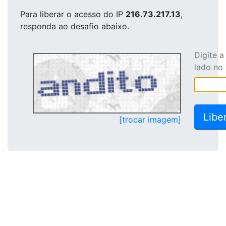
Para liberar o acesso
do IP
216.73.217.13
,
responda ao desafio abaixo.
Digite 
lado no
[trocar imagem]