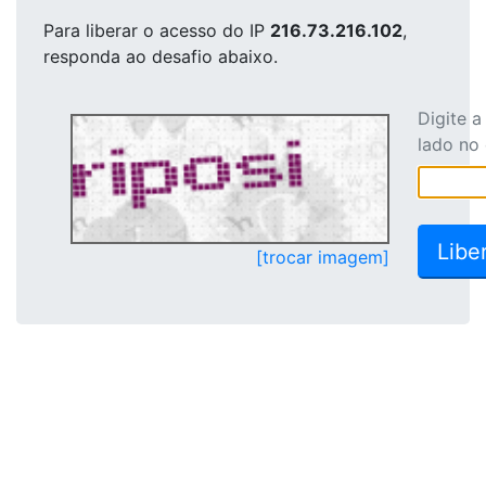
Para liberar o acesso
do IP
216.73.216.102
,
responda ao desafio abaixo.
Digite 
lado no
[trocar imagem]