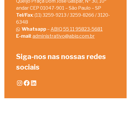
Queijo Praça Dom José Gaspar, Nº 30, 10º
andar CEP 01047-901 – São Paulo – SP
Tel/Fax
: (11) 3259-9213 / 3259-8266 / 3120-
6348
Whatsapp
–
ABIQ 55 11 95823-5681
E-mail
:
administrativo@abiq.com.br
Siga-nos nas nossas redes
sociais
Instagram
Facebook
LinkedIn