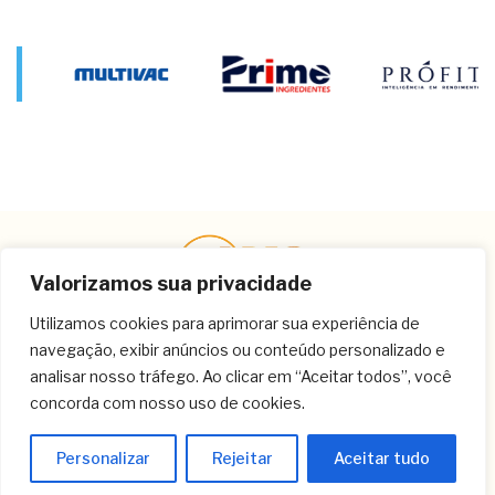
Valorizamos sua privacidade
Utilizamos cookies para aprimorar sua experiência de
navegação, exibir anúncios ou conteúdo personalizado e
Contato
analisar nosso tráfego. Ao clicar em “Aceitar todos”, você
concorda com nosso uso de cookies.
(11) 3259-9213
(11) 3259-8266
Personalizar
Rejeitar
Aceitar tudo
(11) 3120-6348