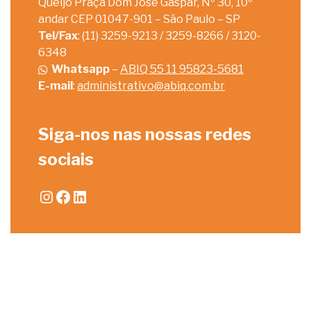
Queijo Praça Dom José Gaspar, Nº 30, 10º
andar CEP 01047-901 – São Paulo – SP
Tel/Fax
: (11) 3259-9213 / 3259-8266 / 3120-
6348
Whatsapp
–
ABIQ 55 11 95823-5681
E-mail
:
administrativo@abiq.com.br
Siga-nos nas nossas redes
sociais
Instagram
Facebook
LinkedIn