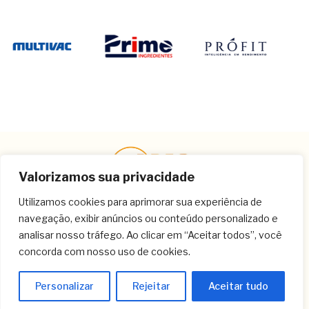
Valorizamos sua privacidade
Utilizamos cookies para aprimorar sua experiência de
navegação, exibir anúncios ou conteúdo personalizado e
Contato
analisar nosso tráfego. Ao clicar em “Aceitar todos”, você
concorda com nosso uso de cookies.
(11) 3259-9213
(11) 3259-8266
Personalizar
Rejeitar
Aceitar tudo
(11) 3120-6348