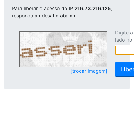
Para liberar o acesso
do IP
216.73.216.125
,
responda ao desafio abaixo.
Digite 
lado no
[trocar imagem]