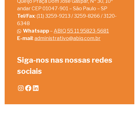
Queijo Praça Dom José Gaspar, Nº 30, 10º
andar CEP 01047-901 – São Paulo – SP
Tel/Fax
: (11) 3259-9213 / 3259-8266 / 3120-
6348
Whatsapp
–
ABIQ 55 11 95823-5681
E-mail
:
administrativo@abiq.com.br
Siga-nos nas nossas redes
sociais
Instagram
Facebook
LinkedIn