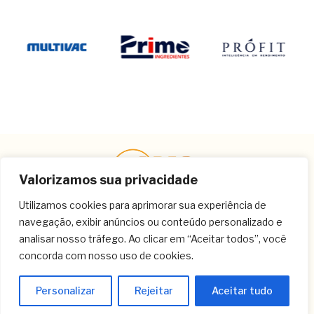
Valorizamos sua privacidade
Utilizamos cookies para aprimorar sua experiência de
navegação, exibir anúncios ou conteúdo personalizado e
Contato
analisar nosso tráfego. Ao clicar em “Aceitar todos”, você
concorda com nosso uso de cookies.
(11) 3259-9213
(11) 3259-8266
Personalizar
Rejeitar
Aceitar tudo
(11) 3120-6348