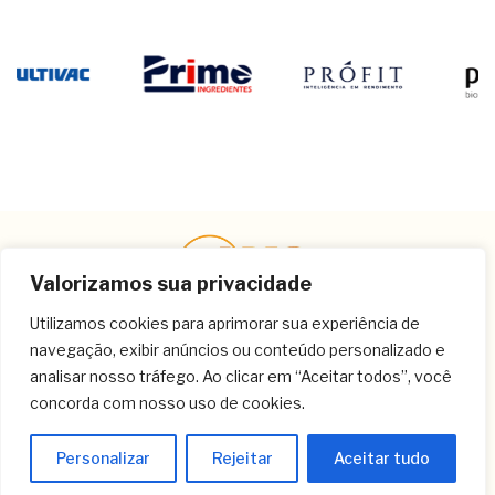
Valorizamos sua privacidade
Utilizamos cookies para aprimorar sua experiência de
navegação, exibir anúncios ou conteúdo personalizado e
Contato
analisar nosso tráfego. Ao clicar em “Aceitar todos”, você
concorda com nosso uso de cookies.
(11) 3259-9213
(11) 3259-8266
Personalizar
Rejeitar
Aceitar tudo
(11) 3120-6348