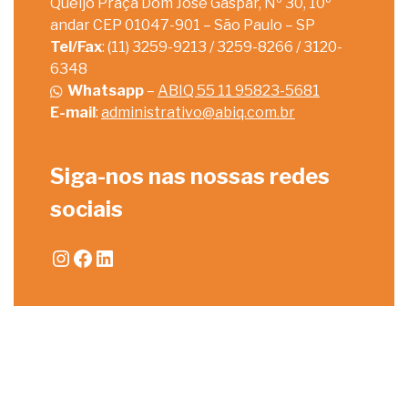
Queijo Praça Dom José Gaspar, Nº 30, 10º
andar CEP 01047-901 – São Paulo – SP
Tel/Fax
: (11) 3259-9213 / 3259-8266 / 3120-
6348
Whatsapp
–
ABIQ 55 11 95823-5681
E-mail
:
administrativo@abiq.com.br
Siga-nos nas nossas redes
sociais
Instagram
Facebook
LinkedIn