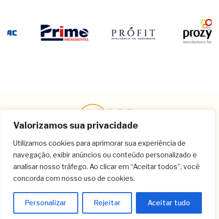
Valorizamos sua privacidade
Utilizamos cookies para aprimorar sua experiência de
navegação, exibir anúncios ou conteúdo personalizado e
Contato
analisar nosso tráfego. Ao clicar em “Aceitar todos”, você
concorda com nosso uso de cookies.
(11) 3259-9213
(11) 3259-8266
Personalizar
Rejeitar
Aceitar tudo
(11) 3120-6348