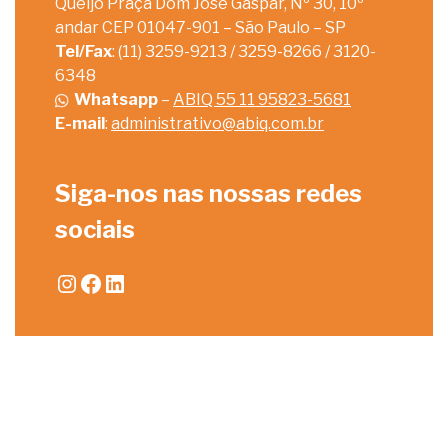
Queijo Praça Dom José Gaspar, Nº 30, 10º
andar CEP 01047-901 – São Paulo – SP
Tel/Fax
: (11) 3259-9213 / 3259-8266 / 3120-
6348
Whatsapp
–
ABIQ 55 11 95823-5681
E-mail
:
administrativo@abiq.com.br
Siga-nos nas nossas redes
sociais
Instagram
Facebook
LinkedIn