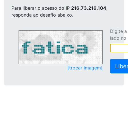
Para liberar o acesso
do IP
216.73.216.104
,
responda ao desafio abaixo.
Digite 
lado no
[trocar imagem]