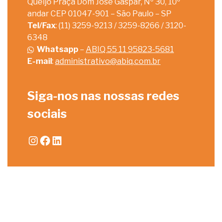
Queijo Praça Dom José Gaspar, Nº 30, 10º
andar CEP 01047-901 – São Paulo – SP
Tel/Fax
: (11) 3259-9213 / 3259-8266 / 3120-
6348
Whatsapp
–
ABIQ 55 11 95823-5681
E-mail
:
administrativo@abiq.com.br
Siga-nos nas nossas redes
sociais
Instagram
Facebook
LinkedIn