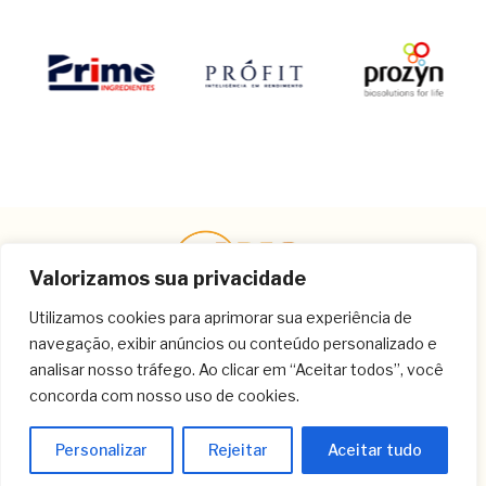
Valorizamos sua privacidade
Utilizamos cookies para aprimorar sua experiência de
navegação, exibir anúncios ou conteúdo personalizado e
Contato
analisar nosso tráfego. Ao clicar em “Aceitar todos”, você
concorda com nosso uso de cookies.
(11) 3259-9213
(11) 3259-8266
Personalizar
Rejeitar
Aceitar tudo
(11) 3120-6348