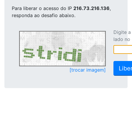
Para liberar o acesso
do IP
216.73.216.136
,
responda ao desafio abaixo.
Digite 
lado no
[trocar imagem]