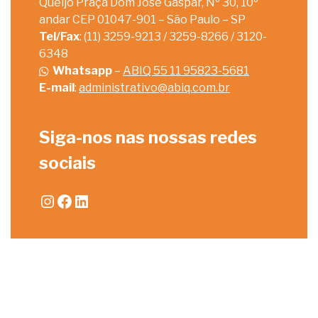
Queijo Praça Dom José Gaspar, Nº 30, 10º
andar CEP 01047-901 – São Paulo – SP
Tel/Fax
: (11) 3259-9213 / 3259-8266 / 3120-
6348
Whatsapp
–
ABIQ 55 11 95823-5681
E-mail
:
administrativo@abiq.com.br
Siga-nos nas nossas redes
sociais
Instagram
Facebook
LinkedIn