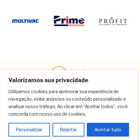
Valorizamos sua privacidade
Utilizamos cookies para aprimorar sua experiência de
navegação, exibir anúncios ou conteúdo personalizado e
Contato
analisar nosso tráfego. Ao clicar em “Aceitar todos”, você
concorda com nosso uso de cookies.
(11) 3259-9213
(11) 3259-8266
Personalizar
Rejeitar
Aceitar tudo
(11) 3120-6348