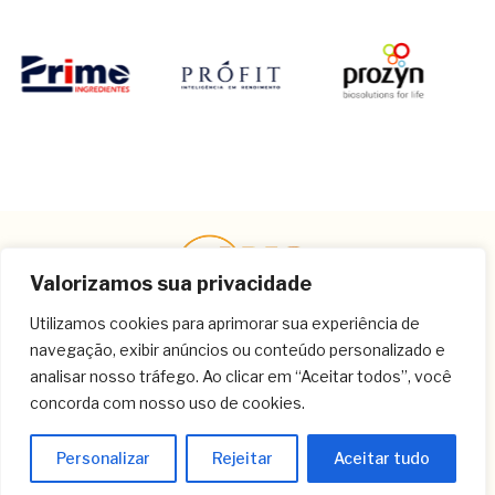
Valorizamos sua privacidade
Utilizamos cookies para aprimorar sua experiência de
navegação, exibir anúncios ou conteúdo personalizado e
Contato
analisar nosso tráfego. Ao clicar em “Aceitar todos”, você
concorda com nosso uso de cookies.
(11) 3259-9213
(11) 3259-8266
Personalizar
Rejeitar
Aceitar tudo
(11) 3120-6348