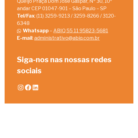
Queijo Praça Dom José Gaspar, Nº 30, 10º
andar CEP 01047-901 – São Paulo – SP
Tel/Fax
: (11) 3259-9213 / 3259-8266 / 3120-
6348
Whatsapp
–
ABIQ 55 11 95823-5681
E-mail
:
administrativo@abiq.com.br
Siga-nos nas nossas redes
sociais
Instagram
Facebook
LinkedIn