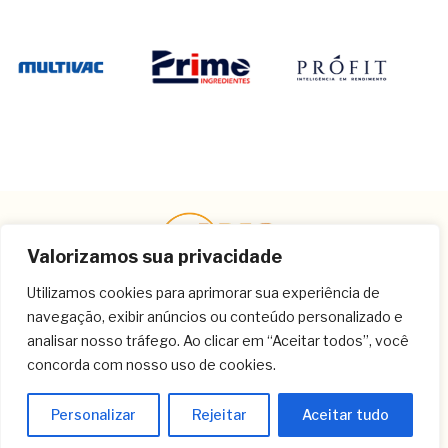
Valorizamos sua privacidade
Utilizamos cookies para aprimorar sua experiência de
navegação, exibir anúncios ou conteúdo personalizado e
Contato
analisar nosso tráfego. Ao clicar em “Aceitar todos”, você
concorda com nosso uso de cookies.
(11) 3259-9213
(11) 3259-8266
Personalizar
Rejeitar
Aceitar tudo
(11) 3120-6348