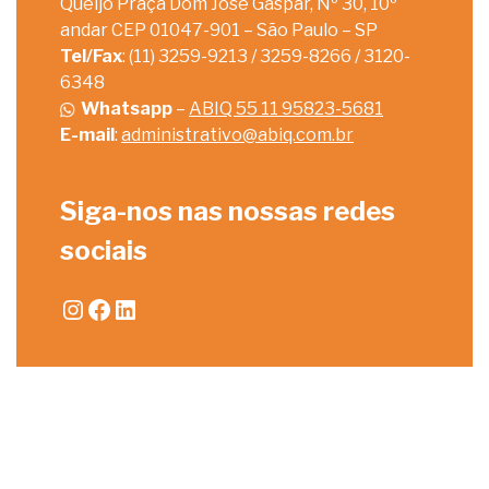
Queijo Praça Dom José Gaspar, Nº 30, 10º
andar CEP 01047-901 – São Paulo – SP
Tel/Fax
: (11) 3259-9213 / 3259-8266 / 3120-
6348
Whatsapp
–
ABIQ 55 11 95823-5681
E-mail
:
administrativo@abiq.com.br
Siga-nos nas nossas redes
sociais
Instagram
Facebook
LinkedIn