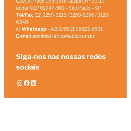
Queijo Praça Dom José Gaspar, Nº 30, 10º
andar CEP 01047-901 – São Paulo – SP
Tel/Fax
: (11) 3259-9213 / 3259-8266 / 3120-
6348
Whatsapp
–
ABIQ 55 11 95823-5681
E-mail
:
administrativo@abiq.com.br
Siga-nos nas nossas redes
sociais
Instagram
Facebook
LinkedIn