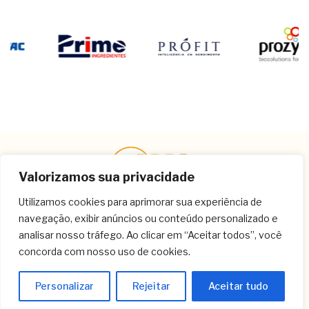
Valorizamos sua privacidade
Utilizamos cookies para aprimorar sua experiência de
navegação, exibir anúncios ou conteúdo personalizado e
Contato
analisar nosso tráfego. Ao clicar em “Aceitar todos”, você
concorda com nosso uso de cookies.
(11) 3259-9213
(11) 3259-8266
Personalizar
Rejeitar
Aceitar tudo
(11) 3120-6348