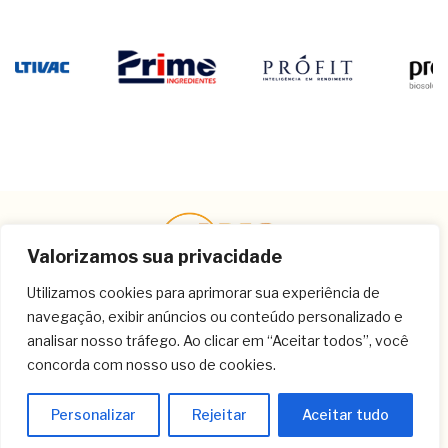
Valorizamos sua privacidade
Utilizamos cookies para aprimorar sua experiência de
navegação, exibir anúncios ou conteúdo personalizado e
Contato
analisar nosso tráfego. Ao clicar em “Aceitar todos”, você
concorda com nosso uso de cookies.
(11) 3259-9213
(11) 3259-8266
Personalizar
Rejeitar
Aceitar tudo
(11) 3120-6348