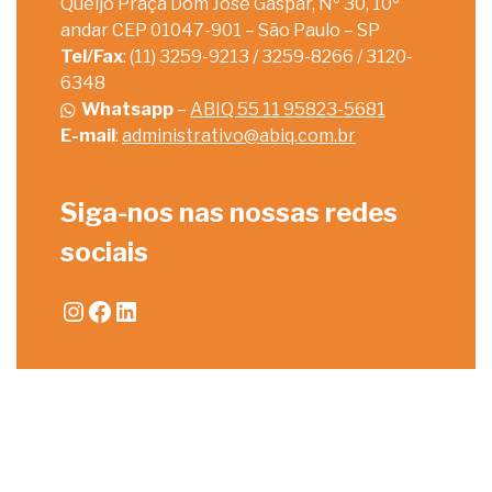
Queijo Praça Dom José Gaspar, Nº 30, 10º
andar CEP 01047-901 – São Paulo – SP
Tel/Fax
: (11) 3259-9213 / 3259-8266 / 3120-
6348
Whatsapp
–
ABIQ 55 11 95823-5681
E-mail
:
administrativo@abiq.com.br
Siga-nos nas nossas redes
sociais
Instagram
Facebook
LinkedIn