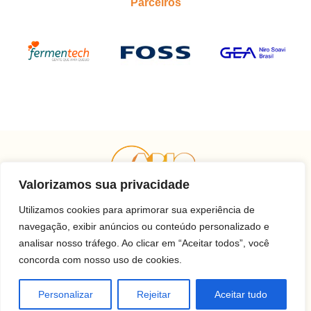
Parceiros
Valorizamos sua privacidade
Utilizamos cookies para aprimorar sua experiência de
navegação, exibir anúncios ou conteúdo personalizado e
Contato
analisar nosso tráfego. Ao clicar em “Aceitar todos”, você
concorda com nosso uso de cookies.
(11) 3259-9213
(11) 3259-8266
Personalizar
Rejeitar
Aceitar tudo
(11) 3120-6348