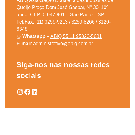
ABIQ Associação Brasileira das Industrias de
Queijo Praça Dom José Gaspar, Nº 30, 10º
andar CEP 01047-901 – São Paulo – SP
Tel/Fax
: (11) 3259-9213 / 3259-8266 / 3120-
6348
Whatsapp
–
ABIQ 55 11 95823-5681
E-mail
:
administrativo@abiq.com.br
Siga-nos nas nossas redes
sociais
Instagram
Facebook
LinkedIn