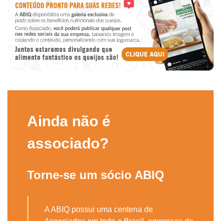
Ainda não é
associado?
Torne-se um sócio ABIQ
A ABIQ possui uma centena de