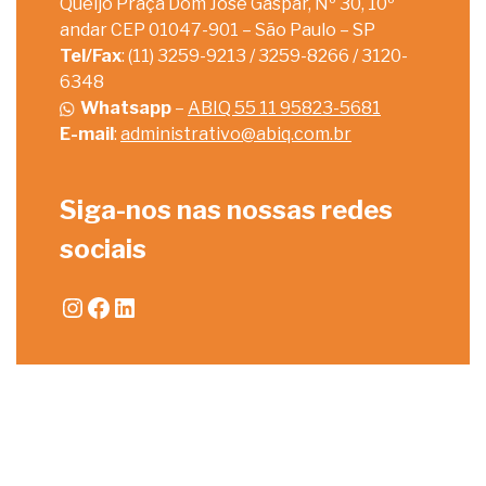
Queijo Praça Dom José Gaspar, Nº 30, 10º
andar CEP 01047-901 – São Paulo – SP
Tel/Fax
: (11) 3259-9213 / 3259-8266 / 3120-
6348
Whatsapp
–
ABIQ 55 11 95823-5681
E-mail
:
administrativo@abiq.com.br
Siga-nos nas nossas redes
sociais
Instagram
Facebook
LinkedIn