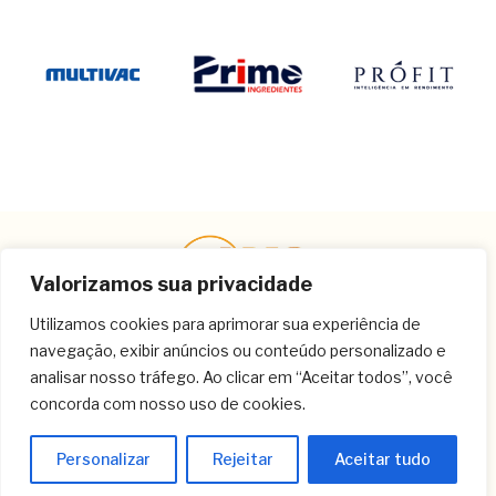
Valorizamos sua privacidade
Utilizamos cookies para aprimorar sua experiência de
navegação, exibir anúncios ou conteúdo personalizado e
Contato
analisar nosso tráfego. Ao clicar em “Aceitar todos”, você
concorda com nosso uso de cookies.
(11) 3259-9213
(11) 3259-8266
Personalizar
Rejeitar
Aceitar tudo
(11) 3120-6348