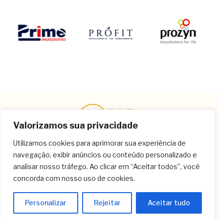
Valorizamos sua privacidade
Utilizamos cookies para aprimorar sua experiência de
navegação, exibir anúncios ou conteúdo personalizado e
Contato
analisar nosso tráfego. Ao clicar em “Aceitar todos”, você
concorda com nosso uso de cookies.
(11) 3259-9213
(11) 3259-8266
Personalizar
Rejeitar
Aceitar tudo
(11) 3120-6348