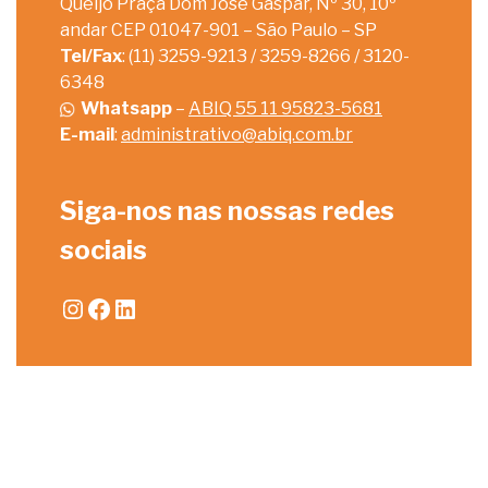
Queijo Praça Dom José Gaspar, Nº 30, 10º
andar CEP 01047-901 – São Paulo – SP
Tel/Fax
: (11) 3259-9213 / 3259-8266 / 3120-
6348
Whatsapp
–
ABIQ 55 11 95823-5681
E-mail
:
administrativo@abiq.com.br
Siga-nos nas nossas redes
sociais
Instagram
Facebook
LinkedIn