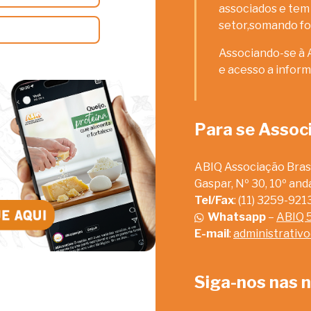
associados e tem 
setor,somando fo
Associando-se à 
e acesso a inform
Para se Assoc
ABIQ Associação Brasi
Gaspar, Nº 30, 10º an
Tel/Fax
: (11) 3259-92
Whatsapp
–
ABIQ 
E-mail
:
administrativ
Siga-nos nas n