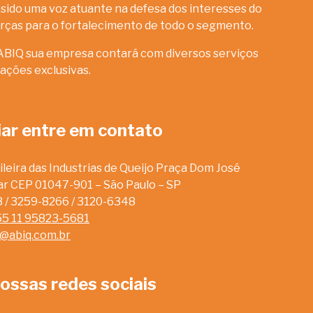
sido uma voz atuante na defesa dos interesses do
rças para o fortalecimento de todo o segmento.
ABIQ sua empresa contará com diversos serviços
ações exclusivas.
iar entre em contato
leira das Industrias de Queijo Praça Dom José
dar CEP 01047-901 – São Paulo – SP
13 / 3259-8266 / 3120-6348
55 11 95823-5681
o@abiq.com.br
ossas redes sociais