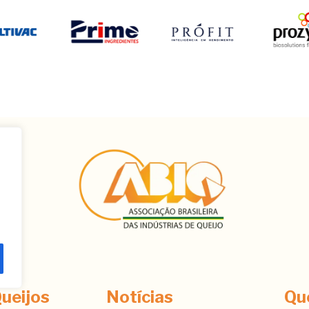
ê
ueijos
Notícias
Qu