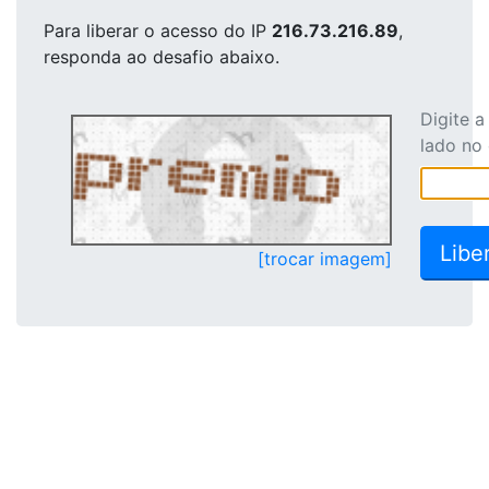
Para liberar o acesso
do IP
216.73.216.89
,
responda ao desafio abaixo.
Digite 
lado no
[trocar imagem]