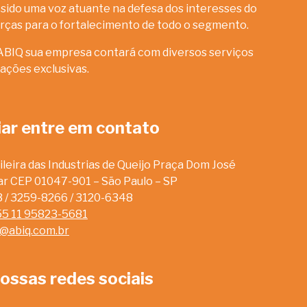
sido uma voz atuante na defesa dos interesses do
rças para o fortalecimento de todo o segmento.
ABIQ sua empresa contará com diversos serviços
ações exclusivas.
iar entre em contato
leira das Industrias de Queijo Praça Dom José
dar CEP 01047-901 – São Paulo – SP
13 / 3259-8266 / 3120-6348
55 11 95823-5681
o@abiq.com.br
ossas redes sociais