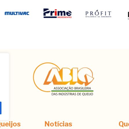
ê
ueijos
Notícias
Qu