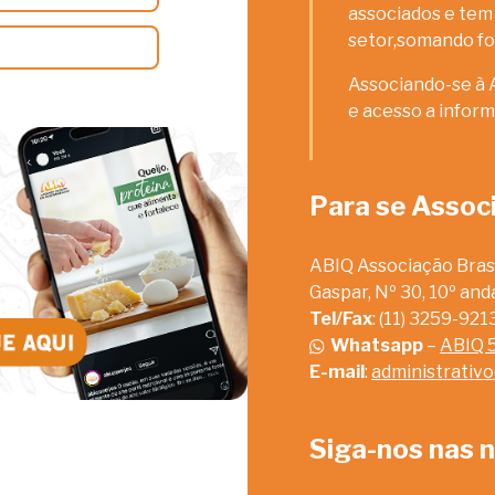
associados e tem 
setor,somando fo
Associando-se à 
e acesso a inform
Para se Assoc
ABIQ Associação Brasi
Gaspar, Nº 30, 10º an
Tel/Fax
: (11) 3259-92
Whatsapp
–
ABIQ 
E-mail
:
administrativ
Siga-nos nas n