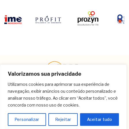
Valorizamos sua privacidade
Utilizamos cookies para aprimorar sua experiência de
navegação, exibir anúncios ou conteúdo personalizado e
Contato
analisar nosso tráfego. Ao clicar em “Aceitar todos”, você
concorda com nosso uso de cookies.
(11) 3259-9213
(11) 3259-8266
Personalizar
Rejeitar
Aceitar tudo
(11) 3120-6348