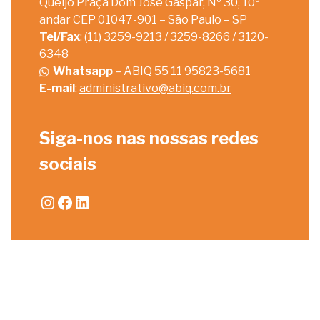
Queijo Praça Dom José Gaspar, Nº 30, 10º
andar CEP 01047-901 – São Paulo – SP
Tel/Fax
: (11) 3259-9213 / 3259-8266 / 3120-
6348
Whatsapp
–
ABIQ 55 11 95823-5681
E-mail
:
administrativo@abiq.com.br
Siga-nos nas nossas redes
sociais
Instagram
Facebook
LinkedIn