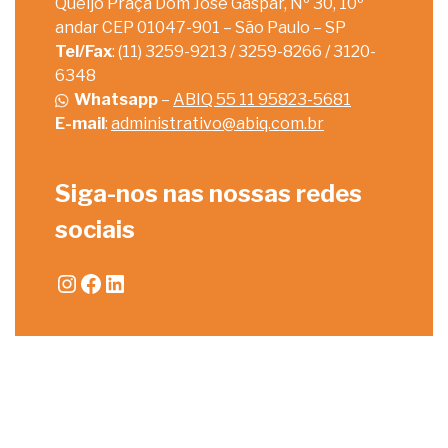
Queijo Praça Dom José Gaspar, Nº 30, 10º
andar CEP 01047-901 – São Paulo – SP
Tel/Fax
: (11) 3259-9213 / 3259-8266 / 3120-
6348
Whatsapp
–
ABIQ 55 11 95823-5681
E-mail
:
administrativo@abiq.com.br
Siga-nos nas nossas redes
sociais
Instagram
Facebook
LinkedIn