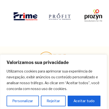
Valorizamos sua privacidade
Utilizamos cookies para aprimorar sua experiência de
navegação, exibir anúncios ou conteúdo personalizado e
Contato
analisar nosso tráfego. Ao clicar em “Aceitar todos”, você
concorda com nosso uso de cookies.
(11) 3259-9213
(11) 3259-8266
Personalizar
Rejeitar
Aceitar tudo
(11) 3120-6348