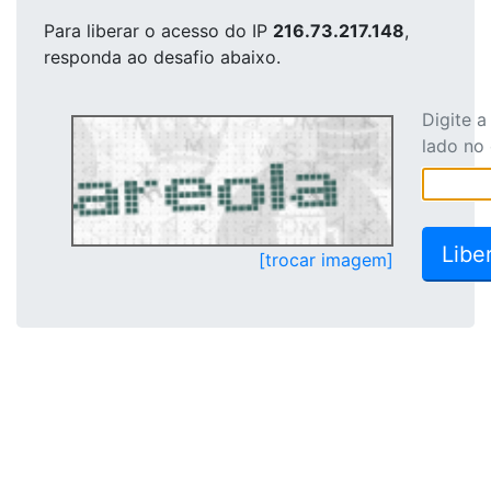
Para liberar o acesso
do IP
216.73.217.148
,
responda ao desafio abaixo.
Digite 
lado no
[trocar imagem]