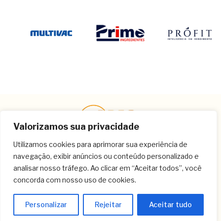
Valorizamos sua privacidade
Utilizamos cookies para aprimorar sua experiência de
navegação, exibir anúncios ou conteúdo personalizado e
Contato
analisar nosso tráfego. Ao clicar em “Aceitar todos”, você
concorda com nosso uso de cookies.
(11) 3259-9213
(11) 3259-8266
Personalizar
Rejeitar
Aceitar tudo
(11) 3120-6348