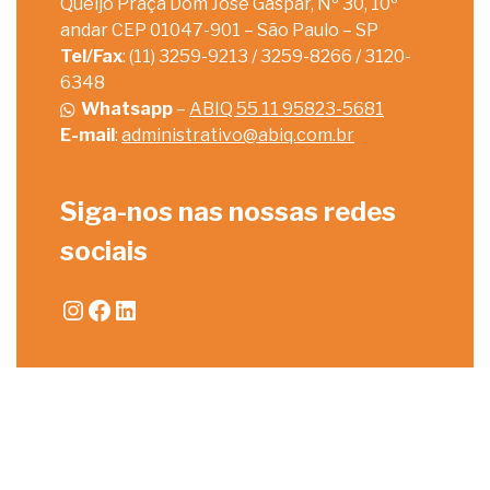
Queijo Praça Dom José Gaspar, Nº 30, 10º
andar CEP 01047-901 – São Paulo – SP
Tel/Fax
: (11) 3259-9213 / 3259-8266 / 3120-
6348
Whatsapp
–
ABIQ 55 11 95823-5681
E-mail
:
administrativo@abiq.com.br
Siga-nos nas nossas redes
sociais
Instagram
Facebook
LinkedIn