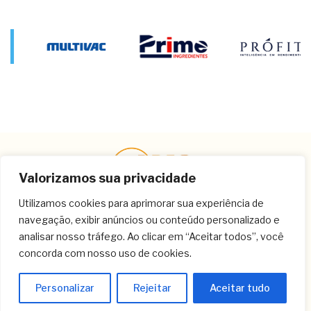
Valorizamos sua privacidade
Utilizamos cookies para aprimorar sua experiência de
navegação, exibir anúncios ou conteúdo personalizado e
Contato
analisar nosso tráfego. Ao clicar em “Aceitar todos”, você
concorda com nosso uso de cookies.
(11) 3259-9213
(11) 3259-8266
Personalizar
Rejeitar
Aceitar tudo
(11) 3120-6348