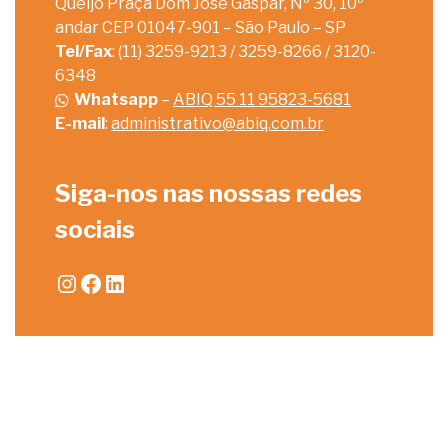
Queijo Praça Dom José Gaspar, Nº 30, 10º
andar CEP 01047-901 – São Paulo – SP
Tel/Fax
: (11) 3259-9213 / 3259-8266 / 3120-
6348
Whatsapp
–
ABIQ 55 11 95823-5681
E-mail
:
administrativo@abiq.com.br
Siga-nos nas nossas redes
sociais
Instagram
Facebook
LinkedIn