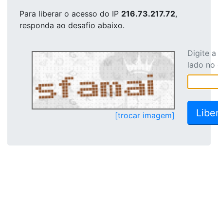
Para liberar o acesso
do IP
216.73.217.72
,
responda ao desafio abaixo.
Digite 
lado no
[trocar imagem]