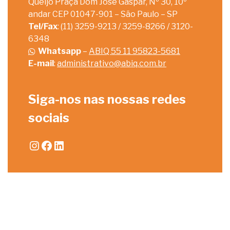
Queijo Praça Dom José Gaspar, Nº 30, 10º
andar CEP 01047-901 – São Paulo – SP
Tel/Fax
: (11) 3259-9213 / 3259-8266 / 3120-
6348
Whatsapp
–
ABIQ 55 11 95823-5681
E-mail
:
administrativo@abiq.com.br
Siga-nos nas nossas redes
sociais
Instagram
Facebook
LinkedIn