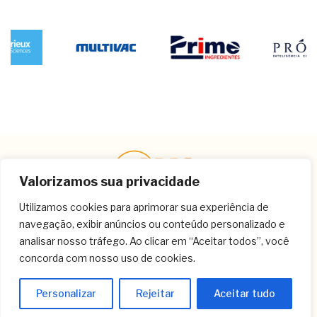
Valorizamos sua privacidade
Utilizamos cookies para aprimorar sua experiência de
navegação, exibir anúncios ou conteúdo personalizado e
Contato
analisar nosso tráfego. Ao clicar em “Aceitar todos”, você
concorda com nosso uso de cookies.
(11) 3259-9213
(11) 3259-8266
Personalizar
Rejeitar
Aceitar tudo
(11) 3120-6348