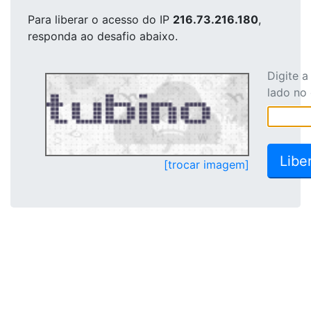
Para liberar o acesso
do IP
216.73.216.180
,
responda ao desafio abaixo.
Digite 
lado no
[trocar imagem]