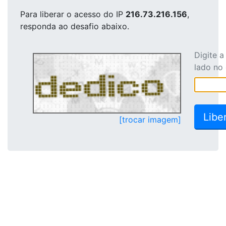
Para liberar o acesso
do IP
216.73.216.156
,
responda ao desafio abaixo.
Digite 
lado no
[trocar imagem]