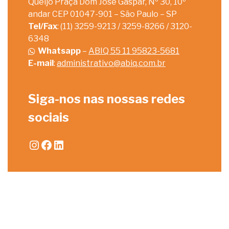
Queijo Praça Dom José Gaspar, Nº 30, 10º
andar CEP 01047-901 – São Paulo – SP
Tel/Fax
: (11) 3259-9213 / 3259-8266 / 3120-
6348
Whatsapp
–
ABIQ 55 11 95823-5681
E-mail
:
administrativo@abiq.com.br
Siga-nos nas nossas redes
sociais
Instagram
Facebook
LinkedIn