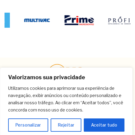
Valorizamos sua privacidade
Utilizamos cookies para aprimorar sua experiência de
navegação, exibir anúncios ou conteúdo personalizado e
Contato
analisar nosso tráfego. Ao clicar em “Aceitar todos”, você
concorda com nosso uso de cookies.
(11) 3259-9213
(11) 3259-8266
Personalizar
Rejeitar
Aceitar tudo
(11) 3120-6348