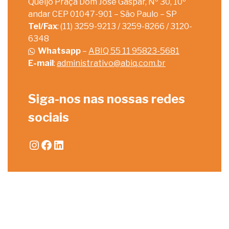
Queijo Praça Dom José Gaspar, Nº 30, 10º
andar CEP 01047-901 – São Paulo – SP
Tel/Fax
: (11) 3259-9213 / 3259-8266 / 3120-
6348
Whatsapp
–
ABIQ 55 11 95823-5681
E-mail
:
administrativo@abiq.com.br
Siga-nos nas nossas redes
sociais
Instagram
Facebook
LinkedIn