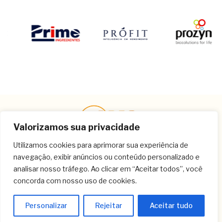
Valorizamos sua privacidade
Utilizamos cookies para aprimorar sua experiência de
navegação, exibir anúncios ou conteúdo personalizado e
Contato
analisar nosso tráfego. Ao clicar em “Aceitar todos”, você
concorda com nosso uso de cookies.
(11) 3259-9213
(11) 3259-8266
Personalizar
Rejeitar
Aceitar tudo
(11) 3120-6348