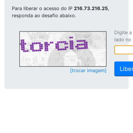
Para liberar o acesso
do IP
216.73.216.25
,
responda ao desafio abaixo.
Digite 
lado no
[trocar imagem]