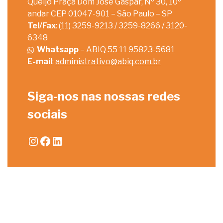
Queijo Praça Dom José Gaspar, Nº 30, 10º
andar CEP 01047-901 – São Paulo – SP
Tel/Fax
: (11) 3259-9213 / 3259-8266 / 3120-
6348
Whatsapp
–
ABIQ 55 11 95823-5681
E-mail
:
administrativo@abiq.com.br
Siga-nos nas nossas redes
sociais
Instagram
Facebook
LinkedIn