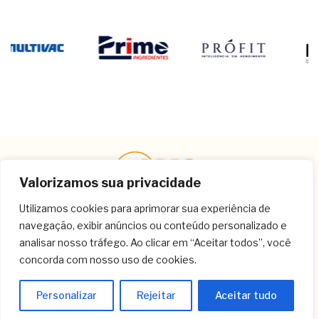
Valorizamos sua privacidade
Utilizamos cookies para aprimorar sua experiência de
navegação, exibir anúncios ou conteúdo personalizado e
Contato
analisar nosso tráfego. Ao clicar em “Aceitar todos”, você
concorda com nosso uso de cookies.
(11) 3259-9213
(11) 3259-8266
Personalizar
Rejeitar
Aceitar tudo
(11) 3120-6348