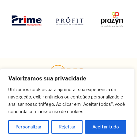
Valorizamos sua privacidade
Utilizamos cookies para aprimorar sua experiência de
navegação, exibir anúncios ou conteúdo personalizado e
Contato
analisar nosso tráfego. Ao clicar em “Aceitar todos”, você
concorda com nosso uso de cookies.
(11) 3259-9213
(11) 3259-8266
Personalizar
Rejeitar
Aceitar tudo
(11) 3120-6348