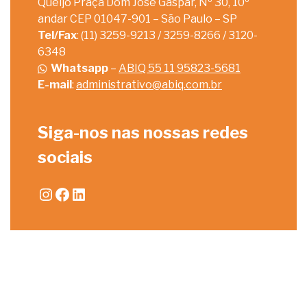
Queijo Praça Dom José Gaspar, Nº 30, 10º
andar CEP 01047-901 – São Paulo – SP
Tel/Fax
: (11) 3259-9213 / 3259-8266 / 3120-
6348
Whatsapp
–
ABIQ 55 11 95823-5681
E-mail
:
administrativo@abiq.com.br
Siga-nos nas nossas redes
sociais
Instagram
Facebook
LinkedIn