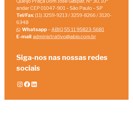
Queijo Praça Dom José Gaspar, Nº 30, 10º
andar CEP 01047-901 – São Paulo – SP
Tel/Fax
: (11) 3259-9213 / 3259-8266 / 3120-
6348
Whatsapp
–
ABIQ 55 11 95823-5681
E-mail
:
administrativo@abiq.com.br
Siga-nos nas nossas redes
sociais
Instagram
Facebook
LinkedIn