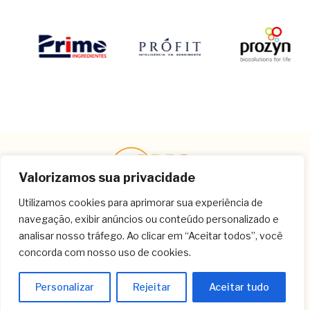
Valorizamos sua privacidade
Utilizamos cookies para aprimorar sua experiência de
navegação, exibir anúncios ou conteúdo personalizado e
Contato
analisar nosso tráfego. Ao clicar em “Aceitar todos”, você
concorda com nosso uso de cookies.
(11) 3259-9213
(11) 3259-8266
Personalizar
Rejeitar
Aceitar tudo
(11) 3120-6348